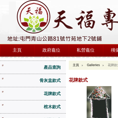
主頁
政府龕位
私營龕位
殯
主頁
Galleries
花牌款
產品查詢
花牌款式
骨灰盅款式
花牌款式
棺木款式